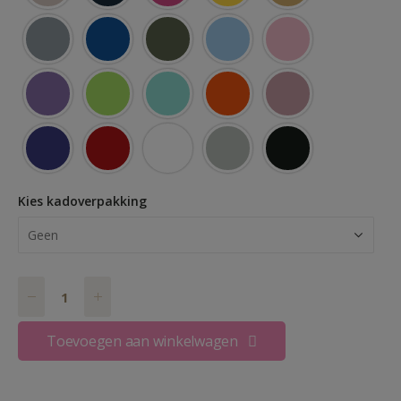
Zilver mat
Kies kadoverpakking
Toevoegen aan winkelwagen