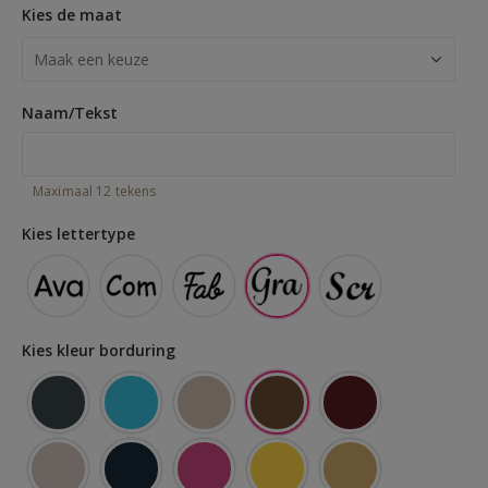
Kies de maat
Naam/Tekst
Maximaal 12 tekens
Kies lettertype
Comic Sans
Fab Felt Bold
Script Bold
Kies kleur borduring
Goud mat