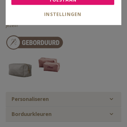
Deze luxe toilettas doet het ook goed als kado voor
de bruid / bride to be en voor de bruidsmeisjes
INSTELLINGEN
/bridesmaides! Top kado voor een ander of voor
jezelf!
Personaliseren
Borduurkleuren