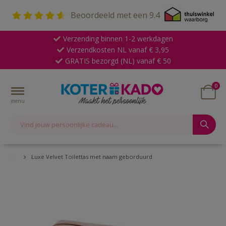
Beoordeeld met een
9.4
Verzending binnen 1-2 werkdagen
Verzendkosten NL vanaf € 3,95
GRATIS bezorgd (NL) vanaf € 50
pro
0
Toggle
Cart
Nav
Luxe Velvet Toilettas met naam geborduurd
Skip
to
the
end
of