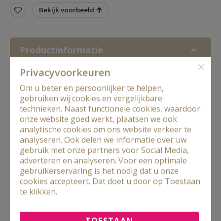
Bekijk voorbeeld
Productinformatie
Privacy­voorkeuren
Luxe velvet/fluwelen toilettas met
Om u beter en persoonlijker te helpen,
geborduurde naam
gebruiken wij cookies en vergelijkbare
technieken. Naast functionele cookies, waardoor
Persoonlijke toilettas met naam. Leverbaar in 2
onze website goed werkt, plaatsen we ook
kleuren en 2 afmetingen. Een musthave voor alle
analytische cookies om ons website verkeer te
mode bewuste vrouwen.
analyseren. Ook delen we informatie over uw
gebruik met onze partners voor Social Media,
Leverbaar in roze en grijs.
adverteren en analyseren. Voor een optimale
gebruikerservaring is het nodig dat u onze
Small: 23 x 11 x 11 cm, inhoud 2,5 Liter
cookies accepteert. Dat doet u door op Toestaan
Large: 28 x 14 x 14 cm, inhoud 5 liter
te klikken.
Toilettas met naam geborduurd
TOESTAAN