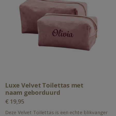
the
images
gallery
Skip
Luxe Velvet Toilettas met
to
the
naam geborduurd
beginning
€ 19,95
of
the
images
Deze Velvet Toilettas is een echte blikvanger