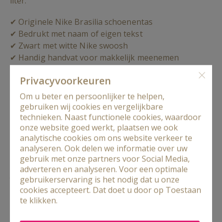
liter.
✔ Originele Nike Brasilia schoenentas
✔ Bedrukt met naam of eigen tekst
✔ Zwart met witte Nike swoosh
✔ Handig handvat voor makkelijk meenemen
✔ Voorzien van extra buitenvak met rits
Privacy­voorkeuren
✔ Ideaal voor sport-, voetbal- en gymschoenen
✔ Gemaakt van stevig materiaal
Om u beter en persoonlijker te helpen,
✔ Bevat minstens 65% gerecycled polyester
gebruiken wij cookies en vergelijkbare
technieken. Naast functionele cookies, waardoor
Een gepersonaliseerde Nike schoenentas is populair
onze website goed werkt, plaatsen we ook
analytische cookies om ons website verkeer te
bij kinderen, tieners én volwassenen die hun
analyseren. Ook delen we informatie over uw
sportspullen georganiseerd willen meenemen.
gebruik met onze partners voor Social Media,
Praktisch, sportief en uniek bedrukt speciaal voor
adverteren en analyseren. Voor een optimale
jou!
gebruikerservaring is het nodig dat u onze
cookies accepteert. Dat doet u door op Toestaan
te klikken.