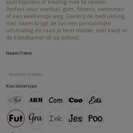
gallery
sportspullen of kleding mee te nemen.
Perfect voor voetbal, gym, fitness, zwemmen
of een weekendje weg. Dankzij de bedrukking
met naam krijgt de tas een persoonlijke
uitstraling én raak je hem minder snel kwijt in
de kleedkamer of op school.
Naam/Tekst
Maximaal 12 tekens
Kies lettertype
Comic Sans
Cooper Black
Eds Market
Futura Bold
Script Bold