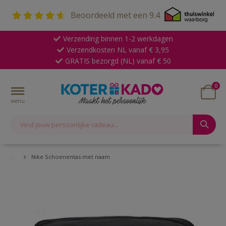
Beoordeeld met een
9.4
Verzending binnen 1-2 werkdagen
Verzendkosten NL vanaf € 3,95
GRATIS bezorgd (NL) vanaf € 50
pro
0
Toggle
Cart
Nav
Nike Schoenentas met naam
Skip
to
the
end
of