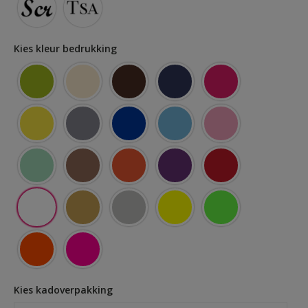
Kies kleur bedrukking
Fluor Geel
Fluor Groen
Fluor Oranje
Fluor Roze
Kies kadoverpakking